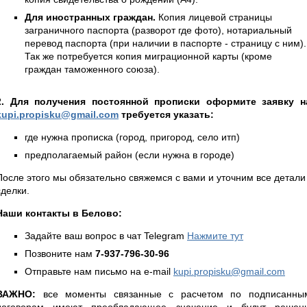
Для иностранных граждан.
Копия лицевой страницы
заграничного паспорта (разворот где фото), нотариальный
перевод паспорта (при наличии в паспорте - страницу с ним).
Так же потребуется копия миграционной карты (кроме
граждан таможенного союза).
2. Для получения постоянной прописки оформите заявку н
kupi.propisku@gmail.com
требуется указать:
где нужна прописка (город, пригород, село итп)
предполагаемый район (если нужна в городе)
После этого мы обязательно свяжемся с вами и уточним все детали
сделки.
Наши контакты в Белово:
Задайте ваш вопрос в чат Telegram
Нажмите тут
Позвоните нам
7-937-796-30-96
Отправьте нам письмо на e-mail
kupi.propisku@gmail.com
ВАЖНО:
все моменты связанные с расчетом по подписанны
договорам имеют преобладающее значение и будут решен