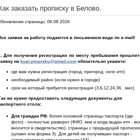
Как заказать прописку в Белово.
Обновление страницы: 06.08.2026
Все заявки на работу подаются в письменном виде по e-mail!
1. Для получения регистрации по месту пребывания пришлит
заявку на
kupi.propisku@gmail.com
обязательно укажите:
где вам нужна регистрация (город, пригород, село итп)
необходимый район (если нужно в городе)
срок на который требуется регистрация (3,6,12,24,36.. мес)
Так же нужно предоставить следующие документы для
паспортного стола:
Для граждан РФ.
Копия основной страницы паспорта (где
фото) - полностью разворот (ФИО, кем и когда выдан итп - вс
вносится в свидетельство), страницы с предыдущей прописко
(штамп или форма 3). Для детей не получивших паспорт -
копия свидетельства о рождении (А4).